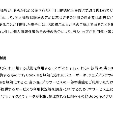
人情報が、あらかじめ公表された利用目的の範囲を超えて取り扱われて
由により、個人情報保護法の定めに基づきその利用の停止又は消去（以下
あることが判明した場合には、お客様ご本人からのご請求であることを
す。但し、個人情報保護法その他の法令により、当ショップが利用停止等
の利用
kie及びこれに類する技術を利用することがあります。これらの技術は、当
するものです。Cookieを無効化されたいユーザーは、ウェブブラウザの
kieを無効化すると、当ショップのサービスの一部の機能をご利用いただ
が提供するサービスの利用状況等を調査・分析するため、本サービス上に Goog
leアナリティクスでデータが収集、処理される仕組みその他Googleアナ